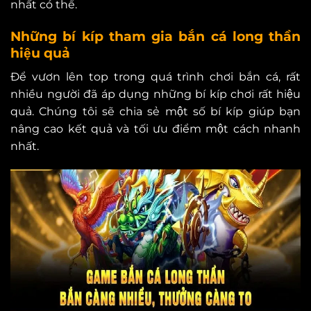
nhất có thể.
Những bí kíp tham gia bắn cá long thần
hiệu quả
Để vươn lên top trong quá trình chơi bắn cá, rất
nhiều người đã áp dụng những bí kíp chơi rất hiệu
quả. Chúng tôi sẽ chia sẻ một số bí kíp giúp bạn
nâng cao kết quả và tối ưu điểm một cách nhanh
nhất.