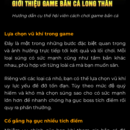
Hướng dẫn cụ thể hội viên cách chơi game bắn cá
Lựa chọn vũ khí trong game
Đây là một trong những bước đặc biệt quan trọng
và ảnh hưởng trực tiếp tới kết quả và lối chơi. Mỗi
loại súng có sức mạnh cũng như tầm bắn khác
nhau, phù hợp với từng loài cá mà bạn muốn săn.
Riêng với các loại cá nhỏ, bạn có thể lựa chọn vũ khí
uy lực yếu để đỡ tốn đạn. Tùy theo mức độ quý
hiếm và khó mà chọn súng sao cho có sức mạnh
lớn hơn để nhanh chóng hạ gục boss tích điểm rồi
quy ra phần thưởng.
Cố gắng hạ gục nhiều tích điểm