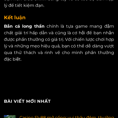
lý để tiết kiệm đạn.
Kết luận
Bắn cá long thần
chính là tựa game mang đậm
chất giải trí hấp dẫn và cũng là cơ hội để bạn nhận
được phần thưởng có giá trị. Với chiến lược chơi hợp
lý và những mẹo hiệu quả, bạn có thể dễ dàng vượt
qua thử thách và rinh về cho mình phần thưởng
đặc biệt.
BÀI VIẾT MỚI NHẤT
Casino Fly88 mở cổng: vui thâu đêm, thưởng