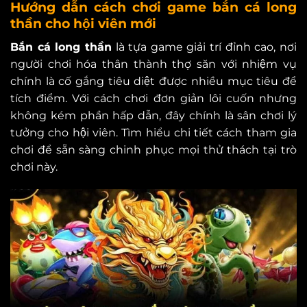
Hướng dẫn cách chơi game bắn cá long
thần cho hội viên mới
Bắn cá long thần
là tựa game giải trí đỉnh cao, nơi
người chơi hóa thân thành thợ săn với nhiệm vụ
chính là cố gắng tiêu diệt được nhiều mục tiêu để
tích điểm. Với cách chơi đơn giản lôi cuốn nhưng
không kém phần hấp dẫn, đây chính là sân chơi lý
tưởng cho hội viên. Tìm hiểu chi tiết cách tham gia
chơi để sẵn sàng chinh phục mọi thử thách tại trò
chơi này.