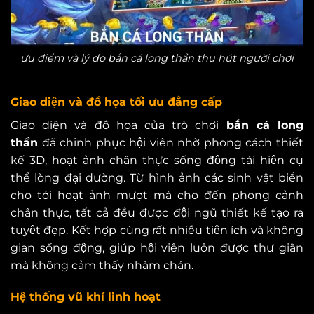
ưu điểm và lý do bắn cá long thần thu hút người chơi
Giao diện và đồ họa tối ưu đẳng cấp
Giao diện và đồ họa của trò chơi
bắn cá long
thần
đã chinh phục hội viên nhờ phong cách thiết
kế 3D, hoạt ảnh chân thực sống động tái hiện cụ
thể lòng đại dường. Từ hình ảnh các sinh vật biển
cho tới hoạt ảnh mượt mà cho đến phong cảnh
chân thực, tất cả đều được đội ngũ thiết kế tạo ra
tuyệt đẹp. Kết hợp cùng rất nhiều tiện ích và không
gian sống động, giúp hội viên luôn được thư giãn
mà không cảm thấy nhàm chán.
Hệ thống vũ khí linh hoạt