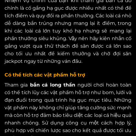
Nhiệm vụ chính của bạn khi tham gia bắn cá đó
chính là cố gắng hạ gục được nhiều nhất có thể để
tích điểm và quy đổi ra phần thưởng. Các loài cá nhỏ
dễ dàng bắn trúng nhưng mang lại ít điểm, trong
khi các loài cá lớn tuy khó hạ nhưng sẽ mang lại
phần thưởng siêu khủng. Vậy nên hãy kiên nhẫn cố
gắng vượt qua thử thách để săn được cá lớn sao
cho tối ưu nhất để kiếm thưởng và chờ đợi săn
jackpot ngay từ những ván đầu.
Có thể tích các vật phẩm hỗ trợ
Tham gia
bắn cá long thần
người chơi hoàn toàn
có thể tích lũy các vật phẩm hỗ trợ như bom, lưới và
đạn đuổi trong quá trình hạ gục mục tiêu. Những
vật phẩm này không chỉ giúp tăng cường sức mạnh
mà còn hỗ trợ đảm bảo tiêu diệt các loại cá hiệu quả
nhanh chóng. Sử dụng công cụ một cách hợp lý,
phù hợp với chiến lược sao cho kết quả được tối ưu