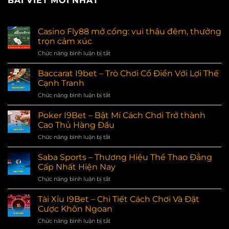
BÀI VIẾT MỚI NHẤT
Casino Fly88 mở cổng: vui thâu đêm, thưởng
trọn cảm xúc
ở
Chức năng bình luận bị tắt
Casino
Fly88
Baccarat I9bet – Trò Chơi Cổ Điển Với Lợi Thế
mở
Cạnh Tranh
cổng:
ở
Chức năng bình luận bị tắt
vui
Baccarat
thâu
I9bet
đêm,
Poker I9Bet – Bật Mí Cách Chơi Trở thành
–
thưởng
Cao Thủ Hàng Đầu
Trò
trọn
ở
Chức năng bình luận bị tắt
Chơi
cảm
Poker
Cổ
xúc
I9Bet
Điển
Saba Sports – Thương Hiệu Thể Thao Đẳng
–
Với
Cấp Nhất Hiện Nay
Bật
Lợi
ở
Chức năng bình luận bị tắt
Mí
Thế
Saba
Cách
Cạnh
Sports
Chơi
Tài Xỉu I9Bet – Chi Tiết Cách Chơi Và Đặt
Tranh
–
Trở
Cược Khôn Ngoan
Thương
thành
ở
Chức năng bình luận bị tắt
Hiệu
Cao