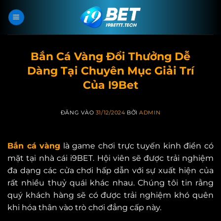
Bỏ
qua
nội
dung
Bắn Cá Vàng Đổi Thưởng Dễ
Dàng Tại Chuyên Mục Giải Trí
Của I9Bet
ĐĂNG VÀO
31/12/2024
BỞI
ADMIN
Bắn cá vàng
là game chơi trực tuyến kinh điển có
mặt tại nhà cái i9BET. Hội viên sẽ được trải nghiệm
đa dạng các cửa chơi hấp dẫn với sự xuất hiện của
rất nhiều thuỷ quái khác nhau. Chúng tôi tin rằng
quý khách hàng sẽ có được trải nghiệm khó quên
khi hóa thân vào trò chơi đẳng cấp này.