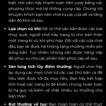
biệt. Hội viên hãy thanh toán tiền cược bằng các
phương thức mà hệ thống cung cấp. Chúng tôi
khuyến khích bạn nên chơi từ các cửa dễ và tăng
dần độ khó về sau.
Lựa chọn vũ khí:
Để có thể săn bắn được các loài
thuỷ quái, người chơi hãy trang bị cho bản thân
một trang bị vũ khí phù hợp. Đối với các cửa chơi
đầu bạn sẽ được hệ thống tặng thưởng miễn phí
súng bắn. Tuy nhiên chúng cần được nâng cấp
để phục vụ cho các phiên bắn phức tạp về sau.
Săn lùng tích lũy điểm thưởng:
Người chơi hãy
áp dụng các mẹo chơi từ các cao thủ bắn cá để
tiêu diệt được tối đa mục tiêu. Bạn hãy kết hợp
linh hoạt các trang bị để khiến chúng hoàn toàn
bị hạ gục và kiếm về thật nhiều xu thưởng cho
bản thân.
Rút thưởng về tay:
Bạn hoàn toàn có thể thực