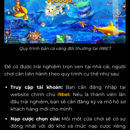
Quy trình bắn cá vàng đổi thưởng tại i9BET
Để có được trải nghiệm trọn vẹn tại nhà cái, người
chơi cần tiến hành theo quy trình cụ thể như sau:
Truy cập tài khoản:
Bạn cần đăng nhập tại
website chính chủ
i9bet
. Nếu là thành viên lần
đầu trải nghiệm, bạn sẽ cần đăng ký và mở hồ sơ
khách hàng mới cho mình.
Nạp cược chọn cửa:
Mỗi một cửa chơi sẽ có sự
đồng nhất với độ khó và mức nạp cược riêng