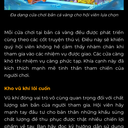
Đa dạng cửa chơi bắn cá vàng cho hội viên lựa chọn
Mỗi cửa chơi tại bắn cá vàng đều được phát triển
cùng theo các cốt truyện thú vị. Điều này sẽ khiến
quý hội viên không hề cảm thấy nhàm chán khi
tham gia vào các nhiệm vụ được giao. Các cửa càng
khó thì nhiệm vụ càng phức tạp. Khía cạnh này đã
kích thích mạnh mẽ tinh thần tham chiến của
người chơi.
Kho vũ khí lôi cuốn
Vũ khí đóng vai trò vô cùng quan trọng đối với chất
lượng săn bắn của người tham gia. Hội viên hãy
mạnh tay đầu tư cho bản thân những khẩu súng
chất lượng để thu phục được thật nhiều chiến lợi
phẩm về tay. Bạn hãy đọc kỹ hướng dẫn sử dụng