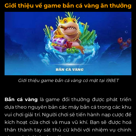
Giới thiệu về game bắn cá vàng ăn thưởng
Giới thiệu game bắn cá vàng có mặt tại i9BET
Bắn cá vàng
là game đổi thưởng được phát triển
dựa theo nguyên bản các máy bắn cá trong các khu
vui chơi giải trí. Người chơi sẽ tiến hành nạp cược để
kích hoạt cửa chơi và mua vũ khí. Bạn sẽ được hoá
thân thành tay sát thủ cừ khôi với nhiệm vụ chinh